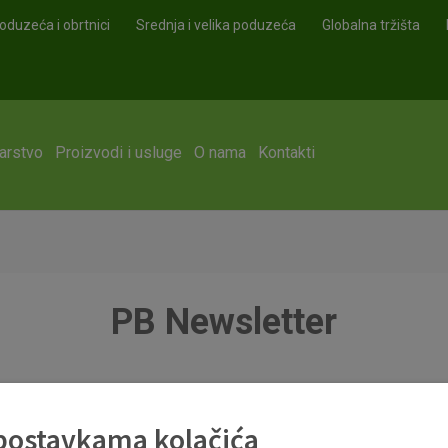
oduzeća i obrtnici
Srednja i velika poduzeća
Globalna tržišta
arstvo
Proizvodi i usluge
O nama
Kontakti
PB Newsletter
 postavkama kolačića