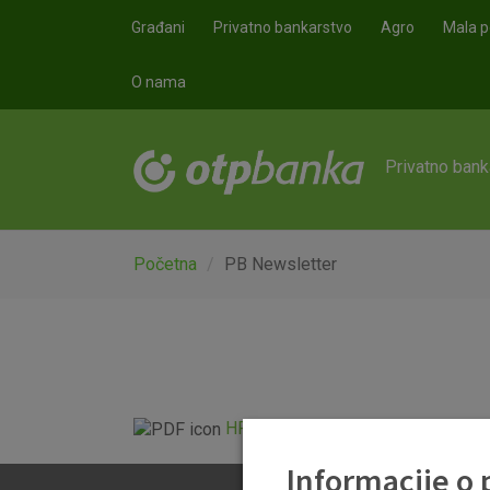
Skoči na glavni sadržaj
Građani
Privatno bankarstvo
Agro
Mala p
O nama
Privatno bank
Početna
PB Newsletter
HR Newsletter 28 10 2021 .pdf
Informacije o