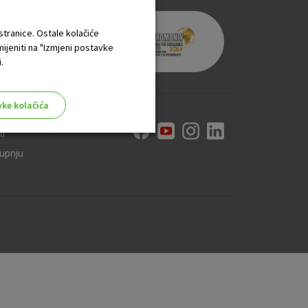
 stranice. Ostale kolačiće
mijeniti na "Izmjeni postavke
.
vke kolačića
ti
kupnju
aktivni
ske stranice i ne mogu se
tavljaju kao odgovor na vaše
što su postavke kolačića. Svoj
iće ili pošalje upozorenje o
 raditi. Ti kolačići ne
 identificirati.