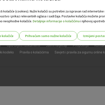
ti kolačiće (cookies). Nužni kolačići su potrebni za ispravan rad internetske
skustvo i prikaz relevantnih oglasa i sadržaja. Postavke kolačića možete pro
 samo neophodne kolačiće.
Detaljnije informacije o kolačićima
i njihovoj upotrebi
e kolačiće
Prihvaćam samo nužne kolačiće
Izmijeni posta
s!
e
Opći uvjeti i dokumenti
Javni natječaji
Priopćenja
Kontak
čki kodeks
Pravila o kolačićima
Savjeti i pravila za sigurnu online 
Nužni (tehnički) kolačići - uvijek 
Nužni
kolačići
Ovi kolačići nužni su za funkcioniranje internet
isključiti u našim sustavima. Uobičajeno se pos
radnje koje uključuju zahtjev za uslugama, kao 
preglednik možete postaviti da blokira te kolač
njima, ali u tom slučaju neki dijelovi stranice neće
pohranjuju nikakve informacije koje bi vas mogle