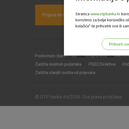
Stranica
www.otpbanka.hr
koris
Prijava na newsletter OTP banke
koristimo za bolje korisničko i
kolačića" te prihvatiti sve ili
Prihvati sv
Odaberite najbolju opciju za va
Poslovnice i bankomati
Tečajna lista
Naknad
Zaštita osobnih podataka
PSD2 Direktiva
Eti
Zaštita starijih osoba od prijevara
© OTP banka d.d.2026. Sva prava pridržana.