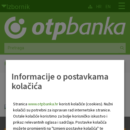
Skoči na glavni sadržaj
☰
Izbornik
HR
EN
Građani
Privatno bankarstvo
Agro
Mala poduzeća i obrtnici
Početna
PB Newsletter
Informacije o postavkama
Srednja i velika poduzeća
kolačića
PB Newsletter
Globalna tržišta
Stranica
www.otpbanka.hr
koristi kolačiće (cookies). Nužni
Faktoring
HR Newsletter 06 02 2020 .pdf
kolačići su potrebni za ispravan rad internetske stranice.
Ostale kolačiće koristimo za bolje korisničko iskustvo i
O nama
prikaz relevantnih oglasa i sadržaja. Postavke kolačića
možete promijeniti na "Izmjeni postavke kolačića" te