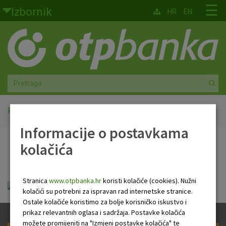
Skoči na glavni sadržaj
☰
Izbornik
HR
EN
Građani
Privatno bankarstvo
Agro
Mala poduzeća i obrtnici
Početna
PB Newsletter
Informacije o postavkama
Srednja i velika poduzeća
kolačića
PB Newsletter
Globalna tržišta
Stranica
www.otpbanka.hr
koristi kolačiće (cookies). Nužni
Faktoring
HR Newsletter 30 01 2020 .pdf
kolačići su potrebni za ispravan rad internetske stranice.
Ostale kolačiće koristimo za bolje korisničko iskustvo i
O nama
prikaz relevantnih oglasa i sadržaja. Postavke kolačića
možete promijeniti na "Izmjeni postavke kolačića" te