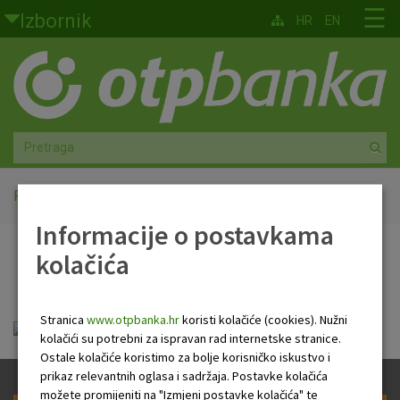
Skoči na glavni sadržaj
☰
Izbornik
HR
EN
Građani
Privatno bankarstvo
Agro
Mala poduzeća i obrtnici
Početna
PB Newsletter
Informacije o postavkama
Srednja i velika poduzeća
kolačića
PB Newsletter
Globalna tržišta
Stranica
www.otpbanka.hr
koristi kolačiće (cookies). Nužni
Faktoring
HR Newsletter 20 05 2021.pdf
kolačići su potrebni za ispravan rad internetske stranice.
Ostale kolačiće koristimo za bolje korisničko iskustvo i
O nama
prikaz relevantnih oglasa i sadržaja. Postavke kolačića
možete promijeniti na "Izmjeni postavke kolačića" te