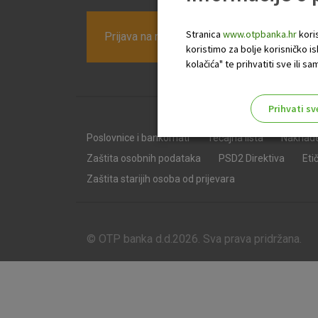
Stranica
www.otpbanka.hr
koris
Prijava na newsletter OTP banke
koristimo za bolje korisničko i
kolačića" te prihvatiti sve ili
Prihvati sv
Odaberite najbolju opciju za va
Poslovnice i bankomati
Tečajna lista
Naknad
Zaštita osobnih podataka
PSD2 Direktiva
Eti
Zaštita starijih osoba od prijevara
© OTP banka d.d.2026. Sva prava pridržana.