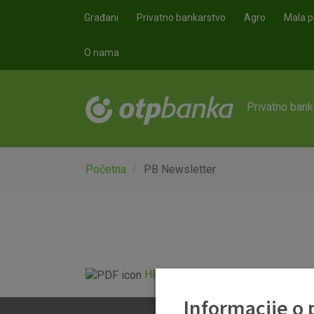
Skoči na glavni sadržaj
Građani
Privatno bankarstvo
Agro
Mala p
O nama
Privatno bank
Početna
PB Newsletter
HR Newsletter 29 04 2021.pdf
Informacije o