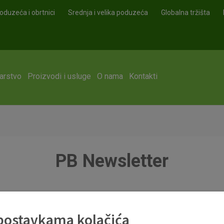
oduzeća i obrtnici
Srednja i velika poduzeća
Globalna tržišta
arstvo
Proizvodi i usluge
O nama
Kontakti
PB Newsletter
 postavkama kolačića