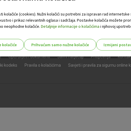
ti kolačiće (cookies). Nužni kolačići su potrebni za ispravan rad internetske
skustvo i prikaz relevantnih oglasa i sadržaja. Postavke kolačića možete pro
 samo neophodne kolačiće.
Detaljnije informacije o kolačićima
i njihovoj upotrebi
e kolačiće
Prihvaćam samo nužne kolačiće
Izmijeni posta
s!
e
Opći uvjeti i dokumenti
Javni natječaji
Priopćenja
Kontak
čki kodeks
Pravila o kolačićima
Savjeti i pravila za sigurnu online 
Nužni (tehnički) kolačići - uvijek 
Nužni
kolačići
Ovi kolačići nužni su za funkcioniranje internet
isključiti u našim sustavima. Uobičajeno se pos
radnje koje uključuju zahtjev za uslugama, kao 
preglednik možete postaviti da blokira te kolač
njima, ali u tom slučaju neki dijelovi stranice neće
pohranjuju nikakve informacije koje bi vas mogle