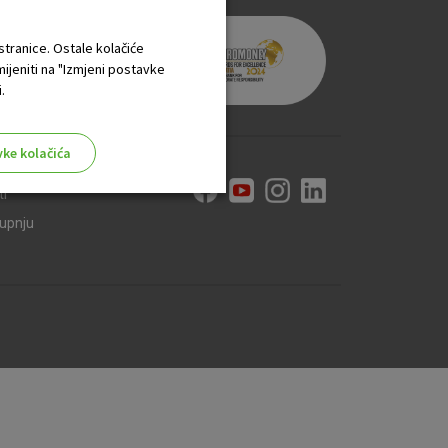
 stranice. Ostale kolačiće
mijeniti na "Izmjeni postavke
.
vke kolačića
ti
kupnju
aktivni
ske stranice i ne mogu se
tavljaju kao odgovor na vaše
što su postavke kolačića. Svoj
iće ili pošalje upozorenje o
 raditi. Ti kolačići ne
 identificirati.