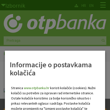
Skoči na glavni sadržaj
☰
Izbornik
HR
EN
Građani
Privatno bankarstvo
Agro
Mala poduzeća i obrtnici
Početna
PB Newsletter
Informacije o postavkama
Srednja i velika poduzeća
kolačića
PB Newsletter
Globalna tržišta
Stranica
www.otpbanka.hr
koristi kolačiće (cookies). Nužni
Faktoring
HR Newsletter 25 02 2021.pdf
kolačići su potrebni za ispravan rad internetske stranice.
Ostale kolačiće koristimo za bolje korisničko iskustvo i
O nama
prikaz relevantnih oglasa i sadržaja. Postavke kolačića
možete promijeniti na "Izmjeni postavke kolačića" te