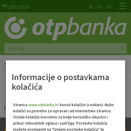
Skoči na glavni sadržaj
☰
Izbornik
HR
EN
Građani
Privatno bankarstvo
Agro
Mala poduzeća i obrtnici
Početna
PB Newsletter
Informacije o postavkama
Srednja i velika poduzeća
kolačića
PB Newsletter
Globalna tržišta
Stranica
www.otpbanka.hr
koristi kolačiće (cookies). Nužni
Faktoring
HR Newsletter 11 02 2021.pdf
kolačići su potrebni za ispravan rad internetske stranice.
Ostale kolačiće koristimo za bolje korisničko iskustvo i
O nama
prikaz relevantnih oglasa i sadržaja. Postavke kolačića
možete promijeniti na "Izmjeni postavke kolačića" te