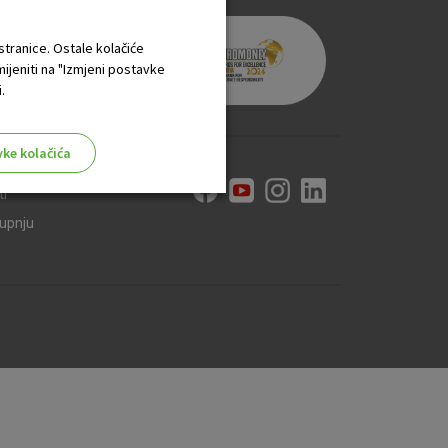
 stranice. Ostale kolačiće
mijeniti na "Izmjeni postavke
.
vke kolačića
ti
kupnju
aktivni
ske stranice i ne mogu se
tavljaju kao odgovor na vaše
što su postavke kolačića. Svoj
iće ili pošalje upozorenje o
 raditi. Ti kolačići ne
 identificirati.