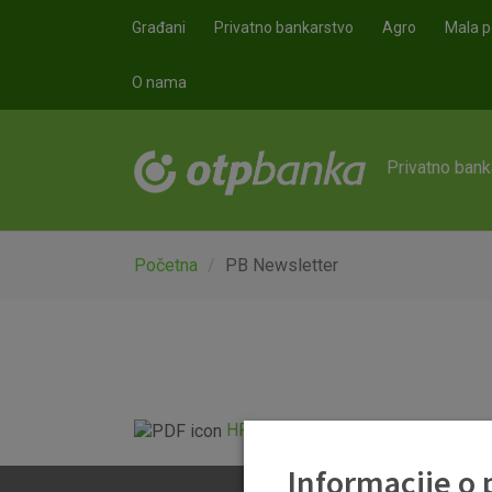
Skoči na glavni sadržaj
Građani
Privatno bankarstvo
Agro
Mala p
O nama
Privatno bank
Početna
PB Newsletter
HR Newsletter 15 10 2020.pdf
Informacije o