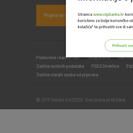
Stranica
www.otpbanka.hr
koris
Prijava na newsletter OTP banke
koristimo za bolje korisničko i
kolačića" te prihvatiti sve ili
Prihvati sv
Odaberite najbolju opciju za va
Poslovnice i bankomati
Tečajna lista
Naknad
Zaštita osobnih podataka
PSD2 Direktiva
Eti
Zaštita starijih osoba od prijevara
© OTP banka d.d.2026. Sva prava pridržana.