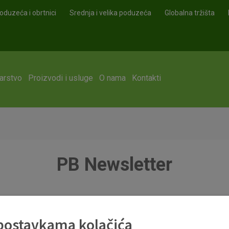
oduzeća i obrtnici
Srednja i velika poduzeća
Globalna tržišta
arstvo
Proizvodi i usluge
O nama
Kontakti
PB Newsletter
 postavkama kolačića