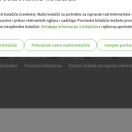
ti kolačiće (cookies). Nužni kolačići su potrebni za ispravan rad internetske
skustvo i prikaz relevantnih oglasa i sadržaja. Postavke kolačića možete pro
 samo neophodne kolačiće.
Detaljnije informacije o kolačićima
i njihovoj upotrebi
e kolačiće
Prihvaćam samo nužne kolačiće
Izmijeni posta
s!
e
Opći uvjeti i dokumenti
Javni natječaji
Priopćenja
Kontak
čki kodeks
Pravila o kolačićima
Savjeti i pravila za sigurnu online 
Nužni (tehnički) kolačići - uvijek 
Nužni
kolačići
Ovi kolačići nužni su za funkcioniranje internet
isključiti u našim sustavima. Uobičajeno se pos
radnje koje uključuju zahtjev za uslugama, kao 
preglednik možete postaviti da blokira te kolač
njima, ali u tom slučaju neki dijelovi stranice neće
pohranjuju nikakve informacije koje bi vas mogle