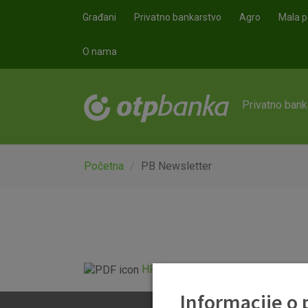
Skoči na glavni sadržaj
Građani
Privatno bankarstvo
Agro
Mala p
O nama
Privatno bank
Početna
PB Newsletter
HR Newsletter 01 10 2020.pdf
Informacije o