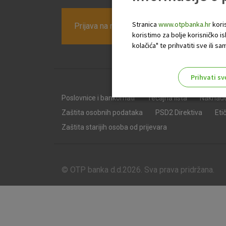
Stranica
www.otpbanka.hr
koris
Prijava na newsletter OTP banke
koristimo za bolje korisničko i
kolačića" te prihvatiti sve ili
Prihvati sv
Odaberite najbolju opciju za va
Poslovnice i bankomati
Tečajna lista
Naknad
Zaštita osobnih podataka
PSD2 Direktiva
Eti
Zaštita starijih osoba od prijevara
© OTP banka d.d.2026. Sva prava pridržana.