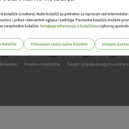
ti kolačiće (cookies). Nužni kolačići su potrebni za ispravan rad internetske
skustvo i prikaz relevantnih oglasa i sadržaja. Postavke kolačića možete pro
 samo neophodne kolačiće.
Detaljnije informacije o kolačićima
i njihovoj upotrebi
e kolačiće
Prihvaćam samo nužne kolačiće
Izmijeni posta
s!
e
Opći uvjeti i dokumenti
Javni natječaji
Priopćenja
Kontak
čki kodeks
Pravila o kolačićima
Savjeti i pravila za sigurnu online 
Nužni (tehnički) kolačići - uvijek 
Nužni
kolačići
Ovi kolačići nužni su za funkcioniranje internet
isključiti u našim sustavima. Uobičajeno se pos
radnje koje uključuju zahtjev za uslugama, kao 
preglednik možete postaviti da blokira te kolač
njima, ali u tom slučaju neki dijelovi stranice neće
pohranjuju nikakve informacije koje bi vas mogle