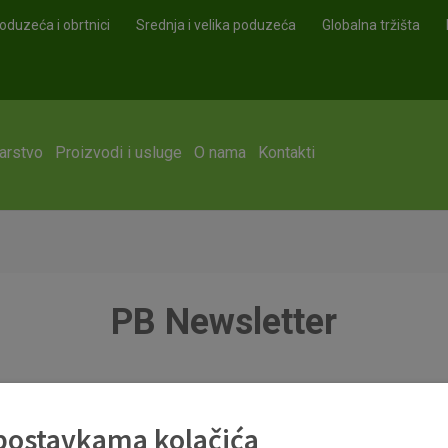
oduzeća i obrtnici
Srednja i velika poduzeća
Globalna tržišta
arstvo
Proizvodi i usluge
O nama
Kontakti
PB Newsletter
 postavkama kolačića