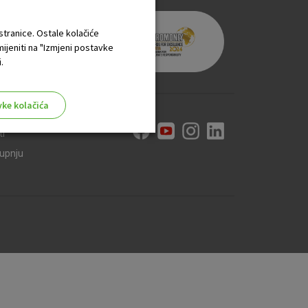
 stranice. Ostale kolačiće
mijeniti na "Izmjeni postavke
.
vke kolačića
ti
kupnju
aktivni
ske stranice i ne mogu se
tavljaju kao odgovor na vaše
što su postavke kolačića. Svoj
iće ili pošalje upozorenje o
 raditi. Ti kolačići ne
 identificirati.