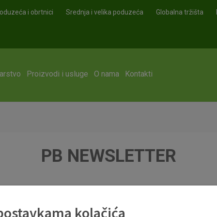
oduzeća i obrtnici
Srednja i velika poduzeća
Globalna tržišta
arstvo
Proizvodi i usluge
O nama
Kontakti
PB NEWSLETTER
 postavkama kolačića