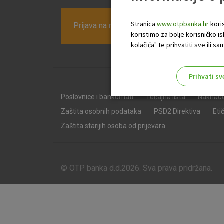
Stranica
www.otpbanka.hr
koris
Prijava na newsletter OTP banke
koristimo za bolje korisničko i
kolačića" te prihvatiti sve ili
Prihvati sv
Odaberite najbolju opciju za va
Poslovnice i bankomati
Tečajna lista
Naknad
Zaštita osobnih podataka
PSD2 Direktiva
Eti
Zaštita starijih osoba od prijevara
© OTP banka d.d.2026. Sva prava pridržana.