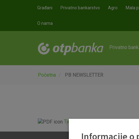
Skoči na glavni sadržaj
Građani
Privatno bankarstvo
Agro
Mala p
O nama
Privatno bank
Početna
PB NEWSLETTER
Tjedni newsletter 28.05.2026..pdf
Informacije o