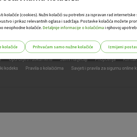
ti kolačiće (cookies). Nužni kolačići su potrebni za ispravan rad internetske
skustvo i prikaz relevantnih oglasa i sadržaja. Postavke kolačića možete pro
 samo neophodne kolačiće.
Detaljnije informacije o kolačićima
i njihovoj upotrebi
e kolačiće
Prihvaćam samo nužne kolačiće
Izmijeni posta
s!
e
Opći uvjeti i dokumenti
Javni natječaji
Priopćenja
Kontak
čki kodeks
Pravila o kolačićima
Savjeti i pravila za sigurnu online 
Nužni (tehnički) kolačići - uvijek 
Nužni
kolačići
Ovi kolačići nužni su za funkcioniranje internet
isključiti u našim sustavima. Uobičajeno se pos
radnje koje uključuju zahtjev za uslugama, kao 
preglednik možete postaviti da blokira te kolač
njima, ali u tom slučaju neki dijelovi stranice neće
pohranjuju nikakve informacije koje bi vas mogle