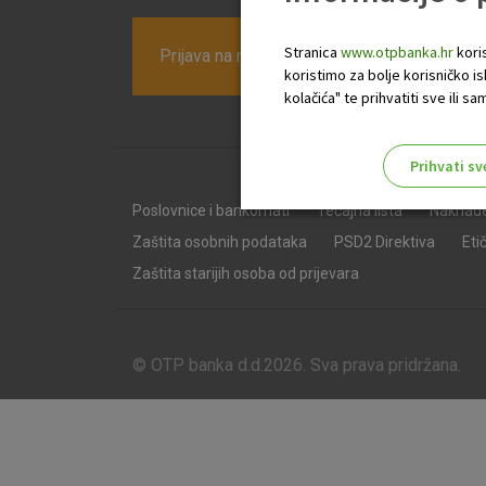
Stranica
www.otpbanka.hr
koris
Prijava na newsletter OTP banke
koristimo za bolje korisničko i
kolačića" te prihvatiti sve ili
Prihvati sv
Odaberite najbolju opciju za va
Poslovnice i bankomati
Tečajna lista
Naknad
Zaštita osobnih podataka
PSD2 Direktiva
Eti
Zaštita starijih osoba od prijevara
© OTP banka d.d.2026. Sva prava pridržana.