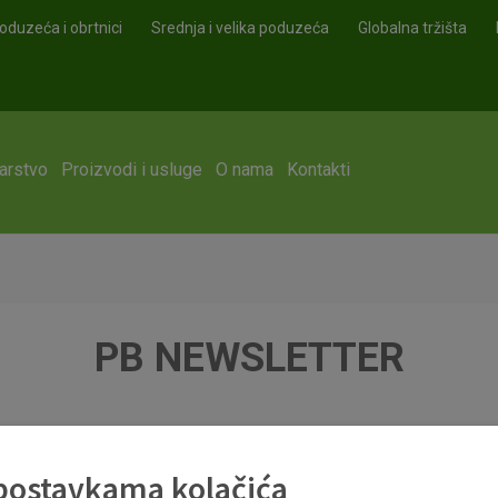
oduzeća i obrtnici
Srednja i velika poduzeća
Globalna tržišta
arstvo
Proizvodi i usluge
O nama
Kontakti
PB NEWSLETTER
 postavkama kolačića