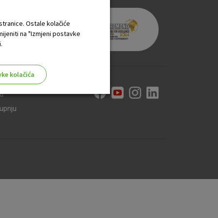
 stranice. Ostale kolačiće
mijeniti na "Izmjeni postavke
.
vke kolačića
ti
kupnju
aktivni
ske stranice i ne mogu se
tavljaju kao odgovor na vaše
što su postavke kolačića. Svoj
iće ili pošalje upozorenje o
 raditi. Ti kolačići ne
 identificirati.