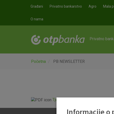
Skoči na glavni sadržaj
Građani
Privatno bankarstvo
Agro
Mala p
O nama
Privatno bank
Početna
PB NEWSLETTER
Tjedni newsletter 12.03.2026..pdf
Informacije o