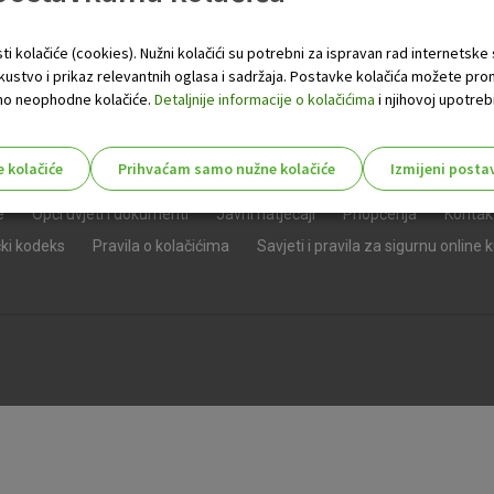
ti kolačiće (cookies). Nužni kolačići su potrebni za ispravan rad internetske
skustvo i prikaz relevantnih oglasa i sadržaja. Postavke kolačića možete pro
 samo neophodne kolačiće.
Detaljnije informacije o kolačićima
i njihovoj upotrebi
e kolačiće
Prihvaćam samo nužne kolačiće
Izmijeni posta
s!
e
Opći uvjeti i dokumenti
Javni natječaji
Priopćenja
Kontak
čki kodeks
Pravila o kolačićima
Savjeti i pravila za sigurnu online 
Nužni (tehnički) kolačići - uvijek 
Nužni
kolačići
Ovi kolačići nužni su za funkcioniranje internet
isključiti u našim sustavima. Uobičajeno se pos
radnje koje uključuju zahtjev za uslugama, kao 
preglednik možete postaviti da blokira te kolač
njima, ali u tom slučaju neki dijelovi stranice neće
pohranjuju nikakve informacije koje bi vas mogle