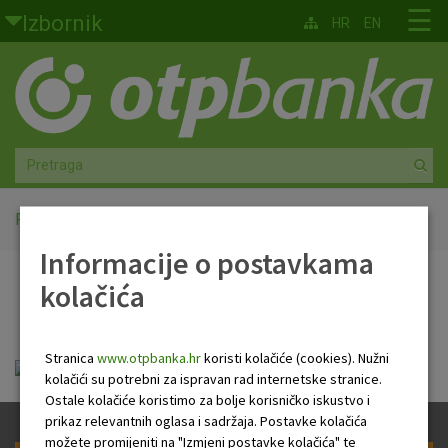
Skoči na glavni sadržaj
☰
Izbornik
HR
EN
Građani
Privatno bankarstvo
Agro
Mala poduzeća i obrtnici
Početna
PB Newsletter
Informacije o postavkama
Srednja i velika poduzeća
kolačića
PB Newsletter
Globalna tržišta
Stranica
www.otpbanka.hr
koristi kolačiće (cookies). Nužni
Faktoring
Tjedni newsletter 05.03.2026..pdf
kolačići su potrebni za ispravan rad internetske stranice.
Ostale kolačiće koristimo za bolje korisničko iskustvo i
O nama
prikaz relevantnih oglasa i sadržaja. Postavke kolačića
možete promijeniti na "Izmjeni postavke kolačića" te