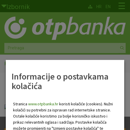
Skoči na glavni sadržaj
☰
Izbornik
HR
EN
Građani
Privatno bankarstvo
Agro
Mala poduzeća i obrtnici
Početna
PB NEWSLETTER
Informacije o postavkama
Srednja i velika poduzeća
kolačića
PB NEWSLETTER
Globalna tržišta
Stranica
www.otpbanka.hr
koristi kolačiće (cookies). Nužni
Faktoring
Tjedni newsletter 12.02.2026..pdf
kolačići su potrebni za ispravan rad internetske stranice.
Ostale kolačiće koristimo za bolje korisničko iskustvo i
O nama
prikaz relevantnih oglasa i sadržaja. Postavke kolačića
možete promijeniti na "Izmjeni postavke kolačića" te