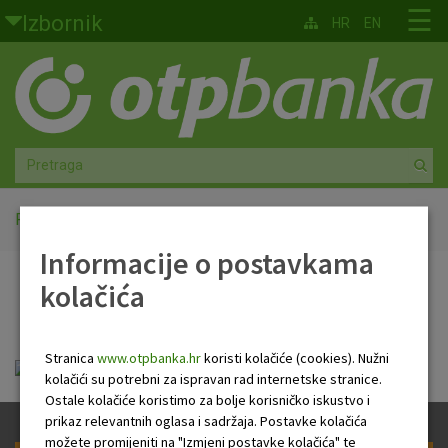
Skoči na glavni sadržaj
☰
Izbornik
HR
EN
Građani
Privatno bankarstvo
Agro
Mala poduzeća i obrtnici
Početna
PB NEWSLETTER
Informacije o postavkama
Srednja i velika poduzeća
kolačića
PB NEWSLETTER
Globalna tržišta
Stranica
www.otpbanka.hr
koristi kolačiće (cookies). Nužni
Faktoring
Tjedni newsletter 29.01.2026..pdf
kolačići su potrebni za ispravan rad internetske stranice.
Ostale kolačiće koristimo za bolje korisničko iskustvo i
O nama
prikaz relevantnih oglasa i sadržaja. Postavke kolačića
možete promijeniti na "Izmjeni postavke kolačića" te