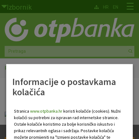
Skoči na glavni sadržaj
☰
Izbornik
HR
EN
Građani
Privatno bankarstvo
Agro
Mala poduzeća i obrtnici
Početna
PB NEWSLETTER
Informacije o postavkama
Srednja i velika poduzeća
kolačića
PB NEWSLETTER
Globalna tržišta
Stranica
www.otpbanka.hr
koristi kolačiće (cookies). Nužni
Faktoring
Tjedni newsletter 22.10.2025..pdf
kolačići su potrebni za ispravan rad internetske stranice.
Ostale kolačiće koristimo za bolje korisničko iskustvo i
O nama
prikaz relevantnih oglasa i sadržaja. Postavke kolačića
možete promijeniti na "Izmjeni postavke kolačića" te