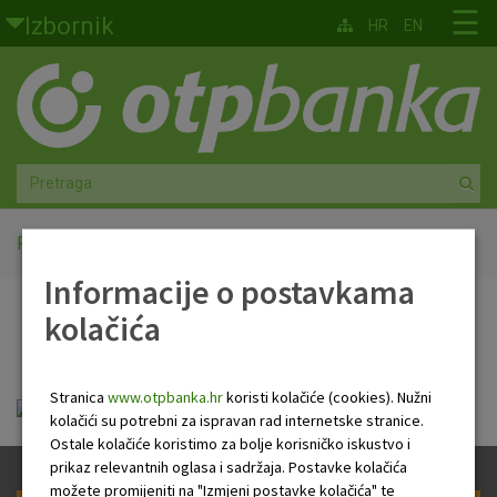
Skoči na glavni sadržaj
☰
Izbornik
HR
EN
Građani
Privatno bankarstvo
Agro
Mala poduzeća i obrtnici
Početna
PB Newsletter
Informacije o postavkama
Srednja i velika poduzeća
kolačića
PB Newsletter
Globalna tržišta
Stranica
www.otpbanka.hr
koristi kolačiće (cookies). Nužni
Faktoring
HR Newsletter 02 07 2020.pdf
kolačići su potrebni za ispravan rad internetske stranice.
Ostale kolačiće koristimo za bolje korisničko iskustvo i
O nama
prikaz relevantnih oglasa i sadržaja. Postavke kolačića
možete promijeniti na "Izmjeni postavke kolačića" te