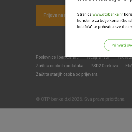
Stranica
www.otpbanka.hr
koris
Prijava na newsletter OTP banke
koristimo za bolje korisničko i
kolačića" te prihvatiti sve ili
Prihvati sv
Odaberite najbolju opciju za va
Poslovnice i bankomati
Tečajna lista
Naknad
Zaštita osobnih podataka
PSD2 Direktiva
Eti
Zaštita starijih osoba od prijevara
© OTP banka d.d.2026. Sva prava pridržana.