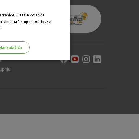
 stranice. Ostale kolačiće
mijeniti na "Izmjeni postavke
.
vke kolačića
ti
kupnju
aktivni
ske stranice i ne mogu se
tavljaju kao odgovor na vaše
što su postavke kolačića. Svoj
iće ili pošalje upozorenje o
 raditi. Ti kolačići ne
 identificirati.