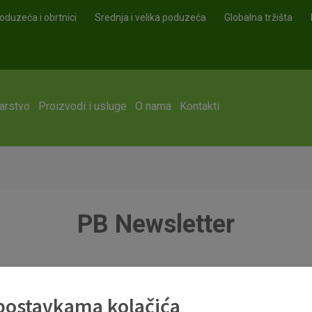
oduzeća i obrtnici
Srednja i velika poduzeća
Globalna tržišta
arstvo
Proizvodi i usluge
O nama
Kontakti
PB Newsletter
 postavkama kolačića