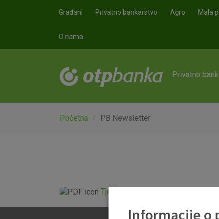
Skoči na glavni sadržaj
Građani
Privatno bankarstvo
Agro
Mala p
O nama
Privatno bank
Početna
PB Newsletter
Tjedni newsletter 13.06.2025..pdf
Informacije o