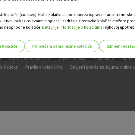
ti kolačiće (cookies). Nužni kolačići su potrebni za ispravan rad internetske
skustvo i prikaz relevantnih oglasa i sadržaja. Postavke kolačića možete pro
 samo neophodne kolačiće.
Detaljnije informacije o kolačićima
i njihovoj upotrebi
e kolačiće
Prihvaćam samo nužne kolačiće
Izmijeni posta
s!
e
Opći uvjeti i dokumenti
Javni natječaji
Priopćenja
Kontak
čki kodeks
Pravila o kolačićima
Savjeti i pravila za sigurnu online 
Nužni (tehnički) kolačići - uvijek 
Nužni
kolačići
Ovi kolačići nužni su za funkcioniranje internet
isključiti u našim sustavima. Uobičajeno se pos
radnje koje uključuju zahtjev za uslugama, kao 
preglednik možete postaviti da blokira te kolač
njima, ali u tom slučaju neki dijelovi stranice neće
pohranjuju nikakve informacije koje bi vas mogle