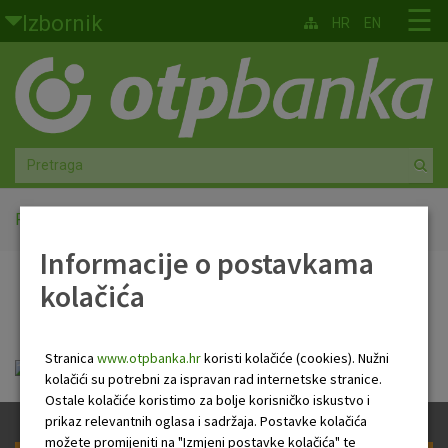
Skoči na glavni sadržaj
☰
Izbornik
HR
EN
Građani
Privatno bankarstvo
Agro
Mala poduzeća i obrtnici
Početna
PB NEWSLETTER
Informacije o postavkama
Srednja i velika poduzeća
kolačića
PB NEWSLETTER
Globalna tržišta
Stranica
www.otpbanka.hr
koristi kolačiće (cookies). Nužni
Faktoring
Tjedni newsletter 29.05.2025..pdf
kolačići su potrebni za ispravan rad internetske stranice.
Ostale kolačiće koristimo za bolje korisničko iskustvo i
O nama
prikaz relevantnih oglasa i sadržaja. Postavke kolačića
možete promijeniti na "Izmjeni postavke kolačića" te