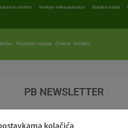
oduzeća i obrtnici
Srednja i velika poduzeća
Globalna tržišta
arstvo
Proizvodi i usluge
O nama
Kontakti
PB NEWSLETTER
 postavkama kolačića