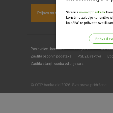
Stranica
www.otpbanka.hr
koris
Prijava na newsletter OTP banke
koristimo za bolje korisničko i
kolačića" te prihvatiti sve ili
Prihvati sv
Odaberite najbolju opciju za va
Poslovnice i bankomati
Tečajna lista
Naknad
Zaštita osobnih podataka
PSD2 Direktiva
Eti
Zaštita starijih osoba od prijevara
© OTP banka d.d.2026. Sva prava pridržana.