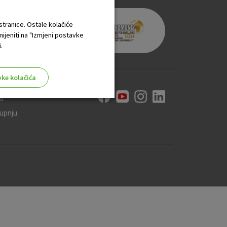
 stranice. Ostale kolačiće
mijeniti na "Izmjeni postavke
.
vke kolačića
ti
kupnju
aktivni
ske stranice i ne mogu se
tavljaju kao odgovor na vaše
što su postavke kolačića. Svoj
iće ili pošalje upozorenje o
 raditi. Ti kolačići ne
 identificirati.