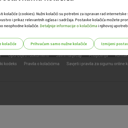
ti kolačiće (cookies). Nužni kolačići su potrebni za ispravan rad internetske
skustvo i prikaz relevantnih oglasa i sadržaja. Postavke kolačića možete pro
 samo neophodne kolačiće.
Detaljnije informacije o kolačićima
i njihovoj upotrebi
e kolačiće
Prihvaćam samo nužne kolačiće
Izmijeni posta
s!
e
Opći uvjeti i dokumenti
Javni natječaji
Priopćenja
Kontak
čki kodeks
Pravila o kolačićima
Savjeti i pravila za sigurnu online 
Nužni (tehnički) kolačići - uvijek 
Nužni
kolačići
Ovi kolačići nužni su za funkcioniranje internet
isključiti u našim sustavima. Uobičajeno se pos
radnje koje uključuju zahtjev za uslugama, kao 
preglednik možete postaviti da blokira te kolač
njima, ali u tom slučaju neki dijelovi stranice neće
pohranjuju nikakve informacije koje bi vas mogle