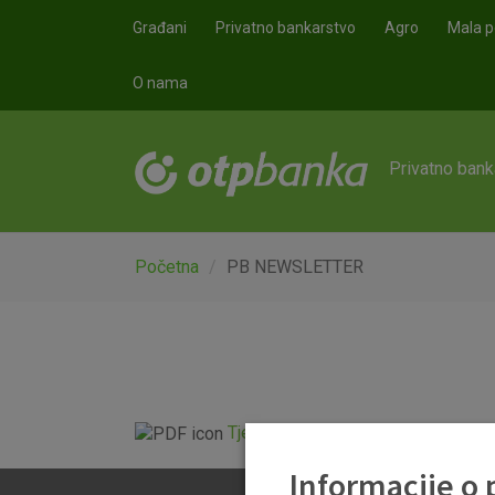
Skoči na glavni sadržaj
Građani
Privatno bankarstvo
Agro
Mala p
O nama
Privatno bank
Početna
PB NEWSLETTER
Tjedni newsletter 21.02.2025..pdf
Informacije o