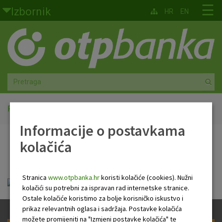
Skoči na glavni sadržaj
☰
Izbornik
HR
EN
Građani
Privatno bankarstvo
Agro
Mala poduzeća i obrtnici
Početna
PB Newsletter
Informacije o postavkama
Srednja i velika poduzeća
kolačića
PB Newsletter
Globalna tržišta
Stranica
www.otpbanka.hr
koristi kolačiće (cookies). Nužni
Faktoring
PB Newsletter
kolačići su potrebni za ispravan rad internetske stranice.
Ostale kolačiće koristimo za bolje korisničko iskustvo i
O nama
prikaz relevantnih oglasa i sadržaja. Postavke kolačića
možete promijeniti na "Izmjeni postavke kolačića" te