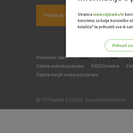
Stranica
www.otpbanka.hr
koris
Prijava na newsletter OTP banke
koristimo za bolje korisničko i
kolačića" te prihvatiti sve ili
Prihvati sv
Odaberite najbolju opciju za va
Poslovnice i bankomati
Tečajna lista
Naknad
Zaštita osobnih podataka
PSD2 Direktiva
Eti
Zaštita starijih osoba od prijevara
© OTP banka d.d.2026. Sva prava pridržana.