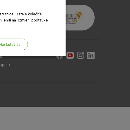
 stranice. Ostale kolačiće
mijeniti na "Izmjeni postavke
.
vke kolačića
ti
kupnju
aktivni
ske stranice i ne mogu se
tavljaju kao odgovor na vaše
što su postavke kolačića. Svoj
iće ili pošalje upozorenje o
 raditi. Ti kolačići ne
 identificirati.