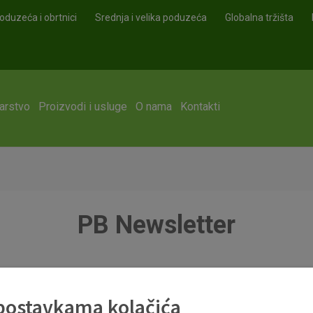
oduzeća i obrtnici
Srednja i velika poduzeća
Globalna tržišta
arstvo
Proizvodi i usluge
O nama
Kontakti
PB Newsletter
 postavkama kolačića