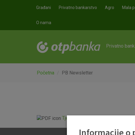
Skoči na glavni sadržaj
Građani
Privatno bankarstvo
Agro
Mala p
O nama
Privatno bank
Početna
PB Newsletter
Tjedni newsletter 31.10.2024..pdf
Informacije o