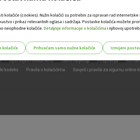
ti kolačiće (cookies). Nužni kolačići su potrebni za ispravan rad internetske
skustvo i prikaz relevantnih oglasa i sadržaja. Postavke kolačića možete pro
 samo neophodne kolačiće.
Detaljnije informacije o kolačićima
i njihovoj upotrebi
e kolačiće
Prihvaćam samo nužne kolačiće
Izmijeni posta
s!
e
Opći uvjeti i dokumenti
Javni natječaji
Priopćenja
Kontak
čki kodeks
Pravila o kolačićima
Savjeti i pravila za sigurnu online 
Nužni (tehnički) kolačići - uvijek 
Nužni
kolačići
Ovi kolačići nužni su za funkcioniranje internet
isključiti u našim sustavima. Uobičajeno se pos
radnje koje uključuju zahtjev za uslugama, kao 
preglednik možete postaviti da blokira te kolač
njima, ali u tom slučaju neki dijelovi stranice neće
pohranjuju nikakve informacije koje bi vas mogle