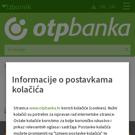
Skoči na glavni sadržaj
☰
Izbornik
HR
EN
Građani
Privatno bankarstvo
Agro
Mala poduzeća i obrtnici
Početna
PB Newsletter
Informacije o postavkama
Srednja i velika poduzeća
kolačića
PB Newsletter
Globalna tržišta
Stranica
www.otpbanka.hr
koristi kolačiće (cookies). Nužni
Faktoring
Tjedni newsletter 11.10.2024..pdf
kolačići su potrebni za ispravan rad internetske stranice.
Ostale kolačiće koristimo za bolje korisničko iskustvo i
O nama
prikaz relevantnih oglasa i sadržaja. Postavke kolačića
možete promijeniti na "Izmjeni postavke kolačića" te