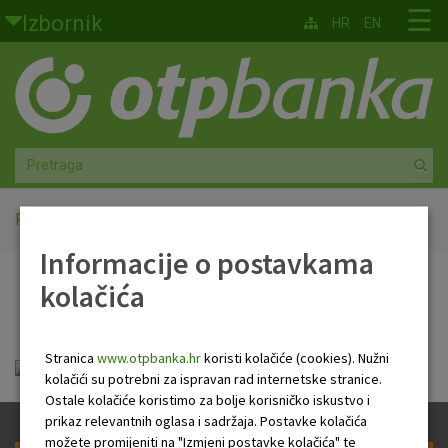
Skoči na glavni sadržaj
☰
Izbornik
HR
EN
Građani
Privatno bankarstvo
Agro
Mala poduzeća i obrtnici
Početna
PB Newsletter
Informacije o postavkama
Srednja i velika poduzeća
kolačića
PB Newsletter
Globalna tržišta
Stranica
www.otpbanka.hr
koristi kolačiće (cookies). Nužni
Faktoring
HR Newsletter 30 04 2020.pdf
kolačići su potrebni za ispravan rad internetske stranice.
Ostale kolačiće koristimo za bolje korisničko iskustvo i
O nama
prikaz relevantnih oglasa i sadržaja. Postavke kolačića
možete promijeniti na "Izmjeni postavke kolačića" te