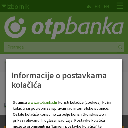
Skoči na glavni sadržaj
☰
Izbornik
HR
EN
Građani
Privatno bankarstvo
Agro
Mala poduzeća i obrtnici
Početna
PB Newsletter
Informacije o postavkama
Srednja i velika poduzeća
kolačića
PB Newsletter
Globalna tržišta
Stranica
www.otpbanka.hr
koristi kolačiće (cookies). Nužni
Faktoring
Tjedni newsletter 14.09.2023..pdf
kolačići su potrebni za ispravan rad internetske stranice.
Ostale kolačiće koristimo za bolje korisničko iskustvo i
O nama
prikaz relevantnih oglasa i sadržaja. Postavke kolačića
možete promijeniti na "Izmjeni postavke kolačića" te