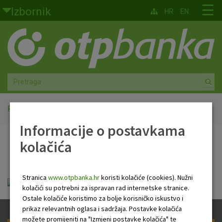
Skoči na glavni sadržaj
☰
Izbornik
HR
EN
Građani
Privatno bankarstvo
Agro
Mala poduzeća i obrtnici
Početna
PB Newsletter
Informacije o postavkama
Srednja i velika poduzeća
kolačića
PB Newsletter
Globalna tržišta
Stranica
www.otpbanka.hr
koristi kolačiće (cookies). Nužni
Faktoring
Tjedni newsletter 27.07.2023..pdf
kolačići su potrebni za ispravan rad internetske stranice.
Ostale kolačiće koristimo za bolje korisničko iskustvo i
O nama
prikaz relevantnih oglasa i sadržaja. Postavke kolačića
možete promijeniti na "Izmjeni postavke kolačića" te