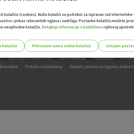
ti kolačiće (cookies). Nužni kolačići su potrebni za ispravan rad internetske
skustvo i prikaz relevantnih oglasa i sadržaja. Postavke kolačića možete pro
 samo neophodne kolačiće.
Detaljnije informacije o kolačićima
i njihovoj upotrebi
e kolačiće
Prihvaćam samo nužne kolačiće
Izmijeni posta
s!
e
Opći uvjeti i dokumenti
Javni natječaji
Priopćenja
Kontak
čki kodeks
Pravila o kolačićima
Savjeti i pravila za sigurnu online 
Nužni (tehnički) kolačići - uvijek 
Nužni
kolačići
Ovi kolačići nužni su za funkcioniranje internet
isključiti u našim sustavima. Uobičajeno se pos
radnje koje uključuju zahtjev za uslugama, kao 
preglednik možete postaviti da blokira te kolač
njima, ali u tom slučaju neki dijelovi stranice neće
pohranjuju nikakve informacije koje bi vas mogle