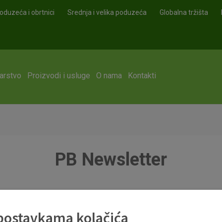
oduzeća i obrtnici
Srednja i velika poduzeća
Globalna tržišta
arstvo
Proizvodi i usluge
O nama
Kontakti
PB Newsletter
 postavkama kolačića