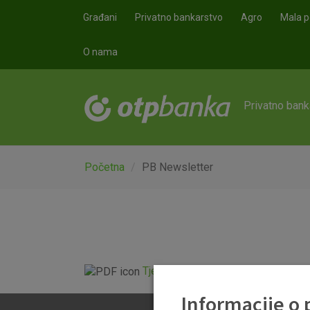
Skoči na glavni sadržaj
Građani
Privatno bankarstvo
Agro
Mala p
O nama
Privatno bank
Početna
PB Newsletter
Tjedni newsletter 06.07.2023..pdf
Informacije o