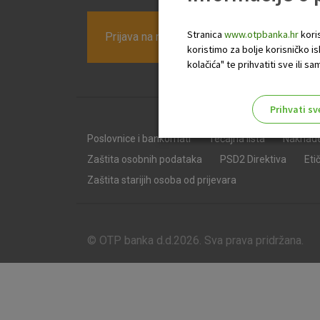
Stranica
www.otpbanka.hr
koris
Prijava na newsletter OTP banke
koristimo za bolje korisničko i
kolačića" te prihvatiti sve ili
Prihvati sv
Odaberite najbolju opciju za va
Poslovnice i bankomati
Tečajna lista
Naknad
Zaštita osobnih podataka
PSD2 Direktiva
Eti
Zaštita starijih osoba od prijevara
© OTP banka d.d.2026. Sva prava pridržana.