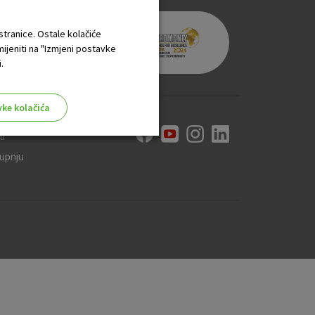
 stranice. Ostale kolačiće
mijeniti na "Izmjeni postavke
.
vke kolačića
ti
kupnju
aktivni
ske stranice i ne mogu se
tavljaju kao odgovor na vaše
što su postavke kolačića. Svoj
iće ili pošalje upozorenje o
 raditi. Ti kolačići ne
 identificirati.