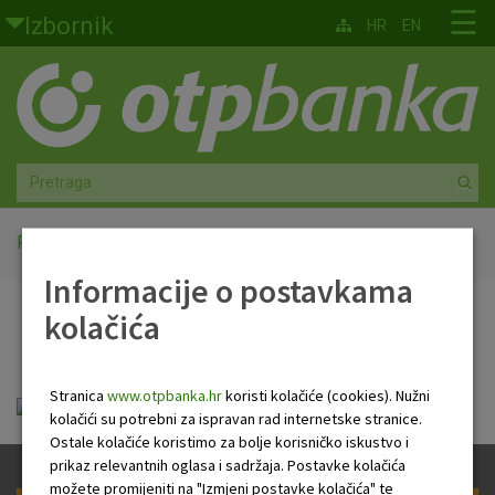
Skoči na glavni sadržaj
☰
Izbornik
HR
EN
Građani
Privatno bankarstvo
Agro
Mala poduzeća i obrtnici
Početna
PB Newsletter
Informacije o postavkama
Srednja i velika poduzeća
kolačića
PB Newsletter
Globalna tržišta
Stranica
www.otpbanka.hr
koristi kolačiće (cookies). Nužni
Faktoring
HR Newsletter 13 10 2022 .pdf
kolačići su potrebni za ispravan rad internetske stranice.
Ostale kolačiće koristimo za bolje korisničko iskustvo i
O nama
prikaz relevantnih oglasa i sadržaja. Postavke kolačića
možete promijeniti na "Izmjeni postavke kolačića" te