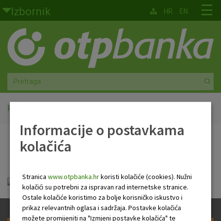
Skoči na glavni sadržaj
☰
Izbornik
HR
EN
Građani
Privatno bankarstvo
Agro
Mala poduzeća i obrtnici
Početna
PB newsletter
Informacije o postavkama
Srednja i velika poduzeća
kolačića
PB newsletter
Globalna tržišta
Stranica
www.otpbanka.hr
koristi kolačiće (cookies). Nužni
Faktoring
HR Newsletter 19 03 2020_.pdf
kolačići su potrebni za ispravan rad internetske stranice.
Ostale kolačiće koristimo za bolje korisničko iskustvo i
O nama
prikaz relevantnih oglasa i sadržaja. Postavke kolačića
možete promijeniti na "Izmjeni postavke kolačića" te