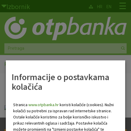
Skoči na glavni sadržaj
☰
Izbornik
HR
EN
Građani
Privatno bankarstvo
Agro
Mala poduzeća i obrtnici
Početna
PB Newsletter
Informacije o postavkama
Srednja i velika poduzeća
kolačića
PB Newsletter
Globalna tržišta
Stranica
www.otpbanka.hr
koristi kolačiće (cookies). Nužni
Faktoring
HR Newsletter 07 07 2022 .pdf
kolačići su potrebni za ispravan rad internetske stranice.
Ostale kolačiće koristimo za bolje korisničko iskustvo i
O nama
prikaz relevantnih oglasa i sadržaja. Postavke kolačića
možete promijeniti na "Izmjeni postavke kolačića" te