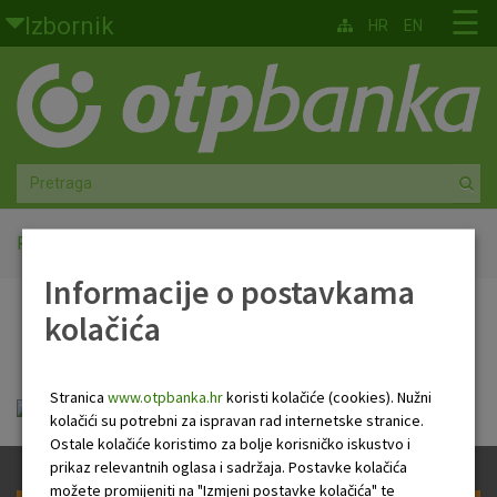
Skoči na glavni sadržaj
☰
Izbornik
HR
EN
Građani
Privatno bankarstvo
Agro
Mala poduzeća i obrtnici
Početna
PB Newsletter
Informacije o postavkama
Srednja i velika poduzeća
kolačića
PB Newsletter
Globalna tržišta
Stranica
www.otpbanka.hr
koristi kolačiće (cookies). Nužni
Faktoring
HR Newsletter 02 06 2022.pdf
kolačići su potrebni za ispravan rad internetske stranice.
Ostale kolačiće koristimo za bolje korisničko iskustvo i
O nama
prikaz relevantnih oglasa i sadržaja. Postavke kolačića
možete promijeniti na "Izmjeni postavke kolačića" te