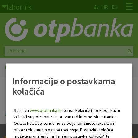
Skoči na glavni sadržaj
☰
Izbornik
HR
EN
Građani
Privatno bankarstvo
Agro
Mala poduzeća i obrtnici
Početna
PB Newsletter
Informacije o postavkama
Srednja i velika poduzeća
kolačića
PB Newsletter
Globalna tržišta
Stranica
www.otpbanka.hr
koristi kolačiće (cookies). Nužni
Faktoring
HR Newsletter 24 03 2022.pdf
kolačići su potrebni za ispravan rad internetske stranice.
Ostale kolačiće koristimo za bolje korisničko iskustvo i
O nama
prikaz relevantnih oglasa i sadržaja. Postavke kolačića
možete promijeniti na "Izmjeni postavke kolačića" te