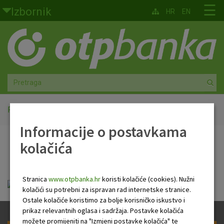
Skoči na glavni sadržaj
☰
Izbornik
HR
EN
Građani
Privatno bankarstvo
Agro
Mala poduzeća i obrtnici
Početna
PB Newsletter
Informacije o postavkama
Srednja i velika poduzeća
kolačića
PB Newsletter
Globalna tržišta
Stranica
www.otpbanka.hr
koristi kolačiće (cookies). Nužni
Faktoring
HR Newsletter 24 02 2022.pdf
kolačići su potrebni za ispravan rad internetske stranice.
Ostale kolačiće koristimo za bolje korisničko iskustvo i
O nama
prikaz relevantnih oglasa i sadržaja. Postavke kolačića
možete promijeniti na "Izmjeni postavke kolačića" te