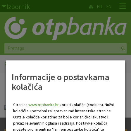
Skoči na glavni sadržaj
☰
Izbornik
HR
EN
Građani
Privatno bankarstvo
Agro
Mala poduzeća i obrtnici
Početna
PB Newsletter
Informacije o postavkama
Srednja i velika poduzeća
kolačića
PB Newsletter
Globalna tržišta
Stranica
www.otpbanka.hr
koristi kolačiće (cookies). Nužni
Faktoring
HR Newsletter 20 02 2020 .pdf
kolačići su potrebni za ispravan rad internetske stranice.
Ostale kolačiće koristimo za bolje korisničko iskustvo i
O nama
prikaz relevantnih oglasa i sadržaja. Postavke kolačića
možete promijeniti na "Izmjeni postavke kolačića" te