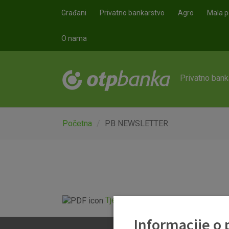
Skoči na glavni sadržaj
Građani
Privatno bankarstvo
Agro
Mala p
O nama
Privatno bank
Početna
PB NEWSLETTER
Tjedni newsletter 11.07.2025..pdf
Informacije o