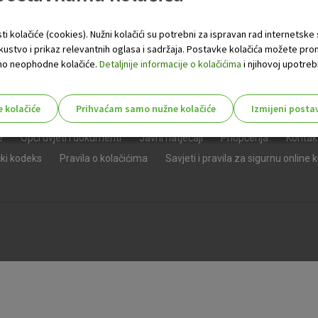
ti kolačiće (cookies). Nužni kolačići su potrebni za ispravan rad internetske
skustvo i prikaz relevantnih oglasa i sadržaja. Postavke kolačića možete pro
 samo neophodne kolačiće.
Detaljnije informacije o kolačićima
i njihovoj upotrebi
e kolačiće
Prihvaćam samo nužne kolačiće
Izmijeni posta
s!
e
Opći uvjeti i dokumenti
Javni natječaji
Priopćenja
Kontak
čki kodeks
Pravila o kolačićima
Savjeti i pravila za sigurnu online 
Nužni (tehnički) kolačići - uvijek 
Nužni
kolačići
Ovi kolačići nužni su za funkcioniranje internet
isključiti u našim sustavima. Uobičajeno se pos
radnje koje uključuju zahtjev za uslugama, kao 
preglednik možete postaviti da blokira te kolač
njima, ali u tom slučaju neki dijelovi stranice neće
pohranjuju nikakve informacije koje bi vas mogle