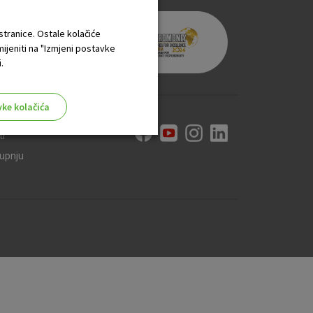
 stranice. Ostale kolačiće
mijeniti na "Izmjeni postavke
.
vke kolačića
ti
kupnju
aktivni
ske stranice i ne mogu se
tavljaju kao odgovor na vaše
što su postavke kolačića. Svoj
iće ili pošalje upozorenje o
 raditi. Ti kolačići ne
 identificirati.