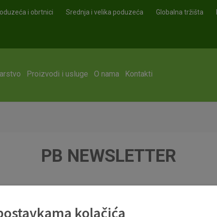
oduzeća i obrtnici
Srednja i velika poduzeća
Globalna tržišta
arstvo
Proizvodi i usluge
O nama
Kontakti
PB NEWSLETTER
 postavkama kolačića