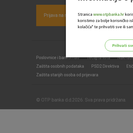
Stranica
www.otpbanka.hr
koris
Prijava na newsletter OTP banke
koristimo za bolje korisničko i
kolačića" te prihvatiti sve ili
Prihvati sv
Odaberite najbolju opciju za va
Poslovnice i bankomati
Tečajna lista
Naknad
Zaštita osobnih podataka
PSD2 Direktiva
Eti
Zaštita starijih osoba od prijevara
© OTP banka d.d.2026. Sva prava pridržana.