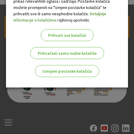
prikaz relevantnih oglasa i sadržaja. Postavke kolačića
možete promijeniti na "Izmjeni postavke kolačića" te
prihvatiti sve ili samo neophodne kolačiće.
Detaljnije
informacije o kolačićima
i njihovoj upotrebi.
Prijava na newsletter OTP banke
Prihvati sve kolačiće
Prihvaćam samo nužne kolačiće
Izmijeni postavke kolačića
Odaberite najbolju opciju za vas!
Marketinški kolačići
Analitički kolačići
Nužni kolačići