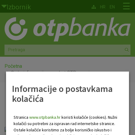
Skoči na glavni sadržaj
☰
Izbornik
HR
EN
Građani
Privatno bankarstvo
Agro
Mala poduzeća i obrtnici
Početna
Opće informacije za paket OTP premium
Srednja i velika poduzeća
Informacije o postavkama
Opće informacije za
kolačića
Globalna tržišta
paket OTP premium
Faktoring
Stranica
www.otpbanka.hr
koristi kolačiće (cookies). Nužni
kolačići su potrebni za ispravan rad internetske stranice.
O nama
Opće informacije o Paketu OTP Premium.pdf
Ostale kolačiće koristimo za bolje korisničko iskustvo i