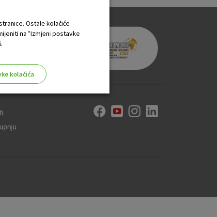
 stranice. Ostale kolačiće
mijeniti na "Izmjeni postavke
.
vke kolačića
ti
kupnju
aktivni
ske stranice i ne mogu se
tavljaju kao odgovor na vaše
što su postavke kolačića. Svoj
iće ili pošalje upozorenje o
 raditi. Ti kolačići ne
 identificirati.