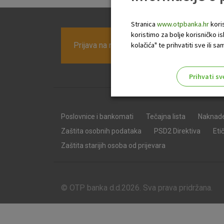
Stranica
www.otpbanka.hr
koris
koristimo za bolje korisničko i
Prijava na newsletter OTP banke
kolačića" te prihvatiti sve ili
Prihvati sv
Odaberite najbolju opciju za va
Poslovnice i bankomati
Tečajna lista
Naknad
Zaštita osobnih podataka
PSD2 Direktiva
Eti
Zaštita starijih osoba od prijevara
© OTP banka d.d.2026. Sva prava pridržana.