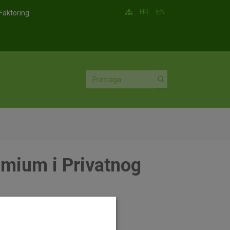
HR
EN
Faktoring
emium i Privatnog