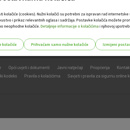
ti kolačiće (cookies). Nužni kolačići su potrebni za ispravan rad internetske
skustvo i prikaz relevantnih oglasa i sadržaja. Postavke kolačića možete pro
 samo neophodne kolačiće.
Detaljnije informacije o kolačićima
i njihovoj upotrebi
e kolačiće
Prihvaćam samo nužne kolačiće
Izmijeni posta
s!
e
Opći uvjeti i dokumenti
Javni natječaji
Priopćenja
Kontak
čki kodeks
Pravila o kolačićima
Savjeti i pravila za sigurnu online 
Nužni (tehnički) kolačići - uvijek 
Nužni
kolačići
Ovi kolačići nužni su za funkcioniranje internet
isključiti u našim sustavima. Uobičajeno se pos
radnje koje uključuju zahtjev za uslugama, kao 
preglednik možete postaviti da blokira te kolač
njima, ali u tom slučaju neki dijelovi stranice neće
pohranjuju nikakve informacije koje bi vas mogle