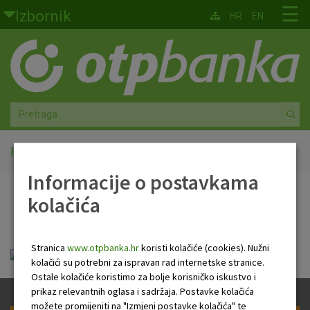
Skoči na glavni sadržaj
☰
Izbornik
HR
EN
Građani
Privatno bankarstvo
Agro
Mala poduzeća i obrtnici
Početna
Newsletter
Informacije o postavkama
Srednja i velika poduzeća
kolačića
Newsletter
Globalna tržišta
Stranica
www.otpbanka.hr
koristi kolačiće (cookies). Nužni
Faktoring
HR Newsletter 5 12 2019 .pdf
kolačići su potrebni za ispravan rad internetske stranice.
Ostale kolačiće koristimo za bolje korisničko iskustvo i
O nama
prikaz relevantnih oglasa i sadržaja. Postavke kolačića
možete promijeniti na "Izmjeni postavke kolačića" te