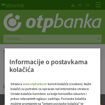
Skoči na glavni sadržaj
☰
Izbornik
HR
EN
Građani
Privatno bankarstvo
Agro
Mala poduzeća i obrtnici
Početna
HR Newsletter
Informacije o postavkama
Srednja i velika poduzeća
kolačića
HR Newsletter
Globalna tržišta
Stranica
www.otpbanka.hr
koristi kolačiće (cookies). Nužni
Faktoring
HR Newsletter 17 04 2019 .pdf
kolačići su potrebni za ispravan rad internetske stranice.
Ostale kolačiće koristimo za bolje korisničko iskustvo i
O nama
prikaz relevantnih oglasa i sadržaja. Postavke kolačića
možete promijeniti na "Izmjeni postavke kolačića" te