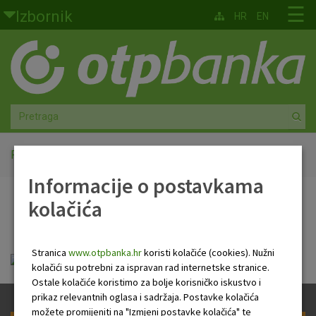
Skoči na glavni sadržaj
☰
Izbornik
HR
EN
Građani
Privatno bankarstvo
Agro
Mala poduzeća i obrtnici
Početna
HR Newsletter
Informacije o postavkama
Srednja i velika poduzeća
kolačića
HR Newsletter
Globalna tržišta
Stranica
www.otpbanka.hr
koristi kolačiće (cookies). Nužni
Faktoring
hr_newsletter_06_02_2019.pdf
kolačići su potrebni za ispravan rad internetske stranice.
Ostale kolačiće koristimo za bolje korisničko iskustvo i
O nama
prikaz relevantnih oglasa i sadržaja. Postavke kolačića
možete promijeniti na "Izmjeni postavke kolačića" te