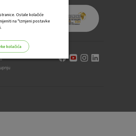
 stranice. Ostale kolačiće
mijeniti na "Izmjeni postavke
.
vke kolačića
ti
kupnju
aktivni
ske stranice i ne mogu se
tavljaju kao odgovor na vaše
što su postavke kolačića. Svoj
iće ili pošalje upozorenje o
 raditi. Ti kolačići ne
 identificirati.