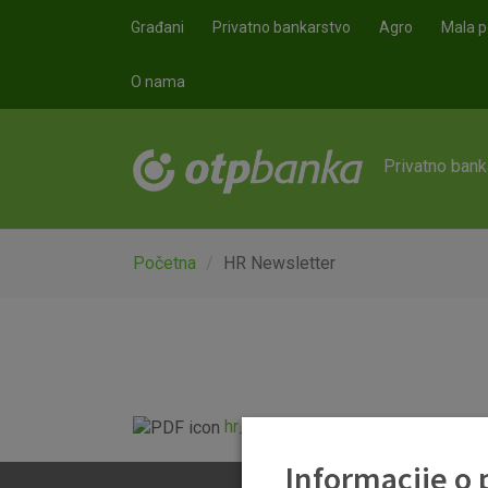
Skoči na glavni sadržaj
Građani
Privatno bankarstvo
Agro
Mala p
O nama
Privatno bank
Početna
HR Newsletter
hr_newsletter_03_10_2018.pdf
Informacije o