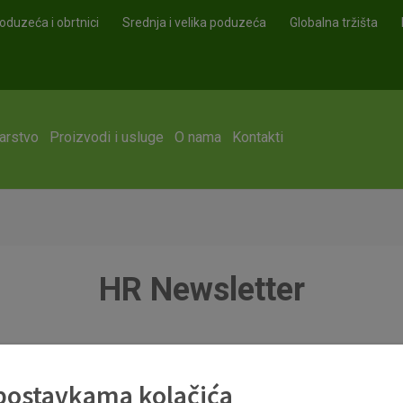
oduzeća i obrtnici
Srednja i velika poduzeća
Globalna tržišta
arstvo
Proizvodi i usluge
O nama
Kontakti
HR Newsletter
 postavkama kolačića