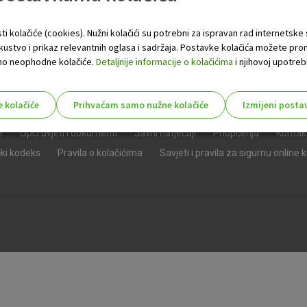
ti kolačiće (cookies). Nužni kolačići su potrebni za ispravan rad internetske
skustvo i prikaz relevantnih oglasa i sadržaja. Postavke kolačića možete pro
 samo neophodne kolačiće.
Detaljnije informacije o kolačićima
i njihovoj upotrebi
e kolačiće
Prihvaćam samo nužne kolačiće
Izmijeni posta
s!
e
Opći uvjeti i dokumenti
Javni natječaji
Priopćenja
Kontak
čki kodeks
Pravila o kolačićima
Savjeti i pravila za sigurnu online 
Nužni (tehnički) kolačići - uvijek 
Nužni
kolačići
Ovi kolačići nužni su za funkcioniranje internet
isključiti u našim sustavima. Uobičajeno se pos
radnje koje uključuju zahtjev za uslugama, kao 
preglednik možete postaviti da blokira te kolač
njima, ali u tom slučaju neki dijelovi stranice neće
pohranjuju nikakve informacije koje bi vas mogle