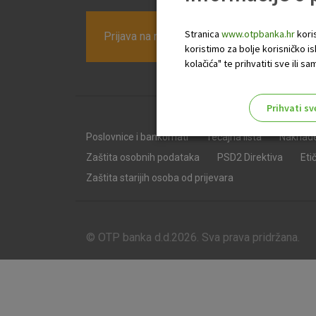
Stranica
www.otpbanka.hr
koris
Prijava na newsletter OTP banke
koristimo za bolje korisničko i
kolačića" te prihvatiti sve ili
Prihvati sv
Odaberite najbolju opciju za va
Poslovnice i bankomati
Tečajna lista
Naknad
Zaštita osobnih podataka
PSD2 Direktiva
Eti
Zaštita starijih osoba od prijevara
© OTP banka d.d.2026. Sva prava pridržana.