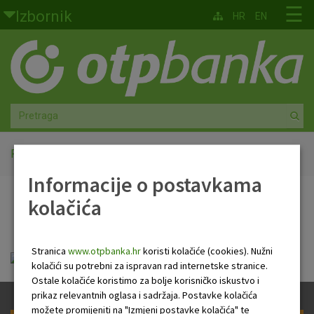
Skoči na glavni sadržaj
☰
Izbornik
HR
EN
Građani
Privatno bankarstvo
Agro
Mala poduzeća i obrtnici
Početna
HR Newsletter
Informacije o postavkama
Srednja i velika poduzeća
kolačića
HR Newsletter
Globalna tržišta
Stranica
www.otpbanka.hr
koristi kolačiće (cookies). Nužni
Faktoring
hr_newsletter_11_07_2018.pdf
kolačići su potrebni za ispravan rad internetske stranice.
Ostale kolačiće koristimo za bolje korisničko iskustvo i
O nama
prikaz relevantnih oglasa i sadržaja. Postavke kolačića
možete promijeniti na "Izmjeni postavke kolačića" te