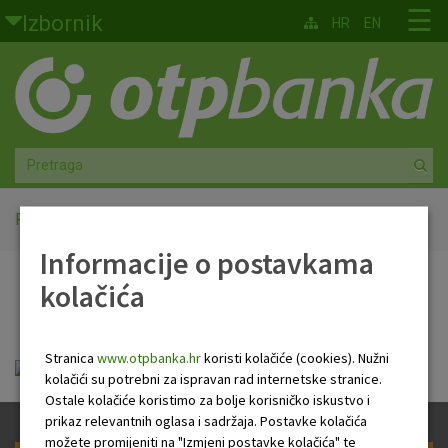
Skoči na glavni sadržaj
☰
Izbornik
HR
EN
Građani
Privatno bankarstvo
Agro
Mala poduzeća i obrtnici
Početna
ENG Newsletter
Informacije o postavkama
Srednja i velika poduzeća
kolačića
ENG Newsletter
Globalna tržišta
Stranica
www.otpbanka.hr
koristi kolačiće (cookies). Nužni
Faktoring
eng_newsletter_11_04_2018.pdf
kolačići su potrebni za ispravan rad internetske stranice.
Ostale kolačiće koristimo za bolje korisničko iskustvo i
O nama
prikaz relevantnih oglasa i sadržaja. Postavke kolačića
možete promijeniti na "Izmjeni postavke kolačića" te