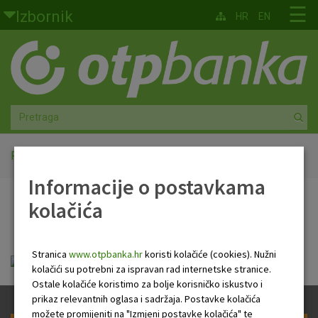
Skoči na glavni sadržaj
☰
Izbornik
HR
EN
Građani
Privatno bankarstvo
Agro
Mala poduzeća i obrtnici
Početna
ENG Newsletter
Informacije o postavkama
Srednja i velika poduzeća
kolačića
ENG Newsletter
Globalna tržišta
Stranica
www.otpbanka.hr
koristi kolačiće (cookies). Nužni
Faktoring
eng_newsletter_06_03_2019.pdf
kolačići su potrebni za ispravan rad internetske stranice.
Ostale kolačiće koristimo za bolje korisničko iskustvo i
O nama
prikaz relevantnih oglasa i sadržaja. Postavke kolačića
možete promijeniti na "Izmjeni postavke kolačića" te