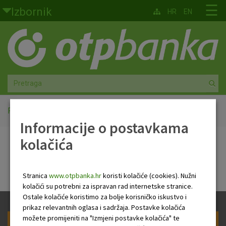
Skoči na glavni sadržaj
☰
Izbornik
HR
EN
Građani
Privatno bankarstvo
Agro
Mala poduzeća i obrtnici
Početna
ENG Newsletter
Informacije o postavkama
Srednja i velika poduzeća
kolačića
ENG Newsletter
Globalna tržišta
Stranica
www.otpbanka.hr
koristi kolačiće (cookies). Nužni
Faktoring
kolačići su potrebni za ispravan rad internetske stranice.
Ostale kolačiće koristimo za bolje korisničko iskustvo i
prikaz relevantnih oglasa i sadržaja. Postavke kolačića
O nama
možete promijeniti na "Izmjeni postavke kolačića" te