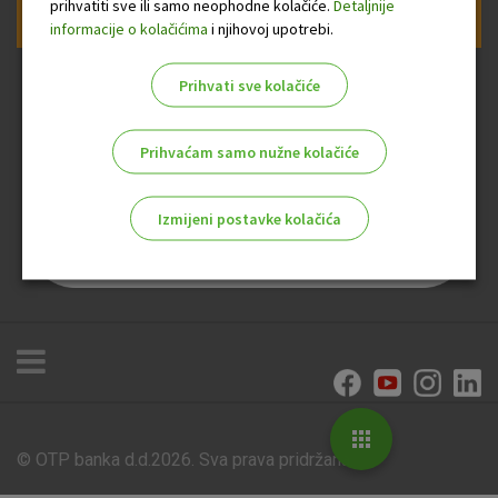
prihvatiti sve ili samo neophodne kolačiće.
Detaljnije
Prijava na newsletter OTP banke
informacije o kolačićima
i njihovoj upotrebi.
Prihvati sve kolačiće
Prihvaćam samo nužne kolačiće
Izmijeni postavke kolačića
Odaberite najbolju opciju za vas!
Marketinški kolačići
Analitički kolačići
Nužni kolačići
© OTP banka d.d.2026. Sva prava pridržana.
Poslovnice i bankomati
Tečajna lista