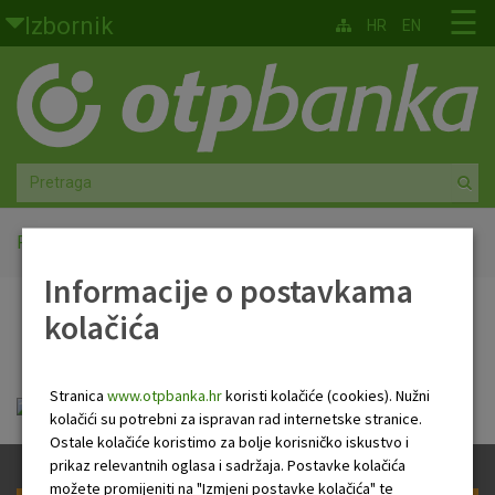
Skoči na glavni sadržaj
☰
Izbornik
HR
EN
Građani
Privatno bankarstvo
Agro
Mala poduzeća i obrtnici
Početna
ENG Newsletter
Informacije o postavkama
Srednja i velika poduzeća
kolačića
ENG Newsletter
Globalna tržišta
Stranica
www.otpbanka.hr
koristi kolačiće (cookies). Nužni
Faktoring
eng_newsletter_19_12_2018.pdf
kolačići su potrebni za ispravan rad internetske stranice.
Ostale kolačiće koristimo za bolje korisničko iskustvo i
O nama
prikaz relevantnih oglasa i sadržaja. Postavke kolačića
možete promijeniti na "Izmjeni postavke kolačića" te