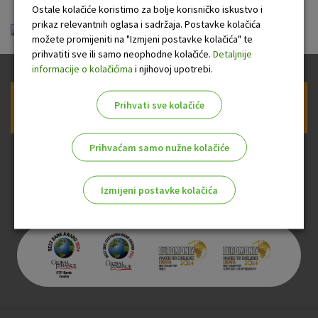
Ostale kolačiće koristimo za bolje korisničko iskustvo i
prikaz relevantnih oglasa i sadržaja. Postavke kolačića
linkclick.pdf
možete promijeniti na "Izmjeni postavke kolačića" te
prihvatiti sve ili samo neophodne kolačiće.
Detaljnije
informacije o kolačićima
i njihovoj upotrebi.
Prihvati sve kolačiće
Prijava na newsletter OTP banke
Prihvaćam samo nužne kolačiće
Izmijeni postavke kolačića
Odaberite najbolju opciju za vas!