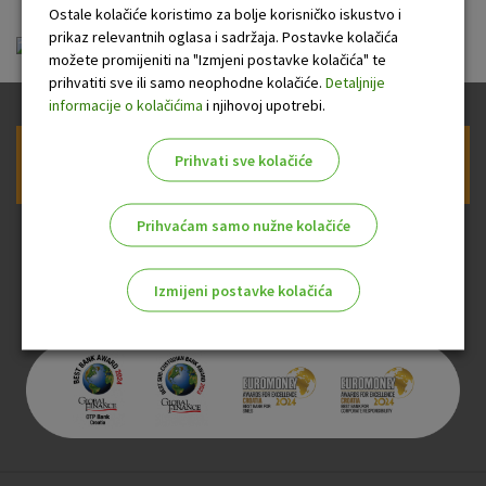
Ostale kolačiće koristimo za bolje korisničko iskustvo i
prikaz relevantnih oglasa i sadržaja. Postavke kolačića
linkclick.pdf
možete promijeniti na "Izmjeni postavke kolačića" te
prihvatiti sve ili samo neophodne kolačiće.
Detaljnije
informacije o kolačićima
i njihovoj upotrebi.
Prihvati sve kolačiće
Prijava na newsletter OTP banke
Prihvaćam samo nužne kolačiće
Izmijeni postavke kolačića
Odaberite najbolju opciju za vas!