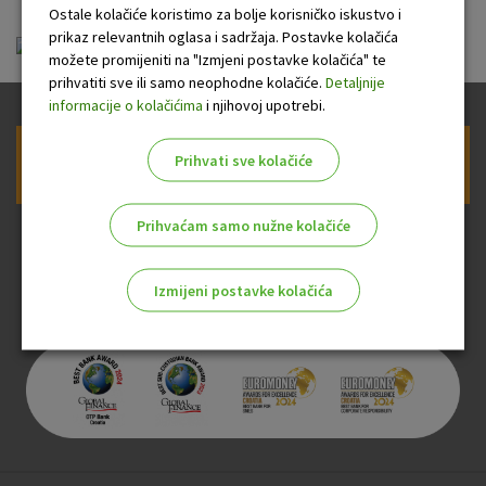
Ostale kolačiće koristimo za bolje korisničko iskustvo i
prikaz relevantnih oglasa i sadržaja. Postavke kolačića
linkclick.pdf
možete promijeniti na "Izmjeni postavke kolačića" te
prihvatiti sve ili samo neophodne kolačiće.
Detaljnije
informacije o kolačićima
i njihovoj upotrebi.
Prihvati sve kolačiće
Prijava na newsletter OTP banke
Prihvaćam samo nužne kolačiće
Izmijeni postavke kolačića
Odaberite najbolju opciju za vas!