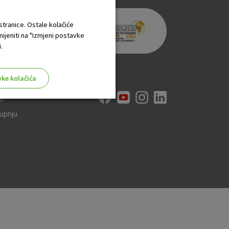
 stranice. Ostale kolačiće
mijeniti na "Izmjeni postavke
.
vke kolačića
ti
kupnju
aktivni
ske stranice i ne mogu se
tavljaju kao odgovor na vaše
što su postavke kolačića. Svoj
iće ili pošalje upozorenje o
 raditi. Ti kolačići ne
 identificirati.