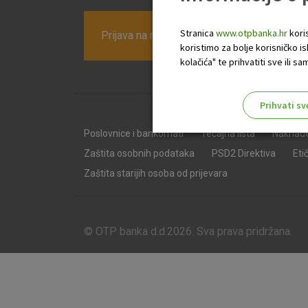
Stranica
www.otpbanka.hr
koris
Prijava na newsletter OTP banke
koristimo za bolje korisničko i
kolačića" te prihvatiti sve ili
Prihvati sv
Odaberite najbolju opciju za va
Poslovnice i bankomati
Tečajna lista
Naknad
Zaštita osobnih podataka
PSD2 Direktiva
Eti
Zaštita starijih osoba od prijevara
© OTP banka d.d.2026. Sva prava pridržana.