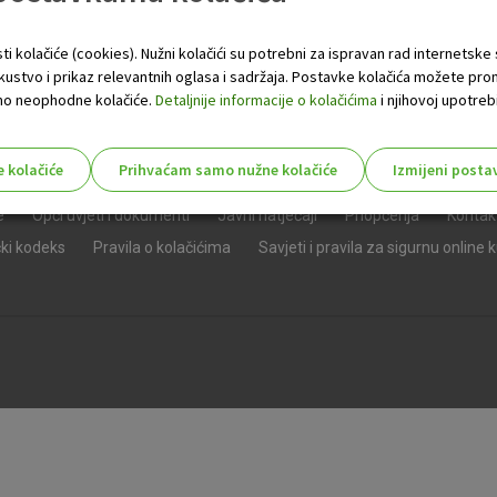
ti kolačiće (cookies). Nužni kolačići su potrebni za ispravan rad internetske
skustvo i prikaz relevantnih oglasa i sadržaja. Postavke kolačića možete pro
 samo neophodne kolačiće.
Detaljnije informacije o kolačićima
i njihovoj upotrebi
e kolačiće
Prihvaćam samo nužne kolačiće
Izmijeni posta
s!
e
Opći uvjeti i dokumenti
Javni natječaji
Priopćenja
Kontak
čki kodeks
Pravila o kolačićima
Savjeti i pravila za sigurnu online 
Nužni (tehnički) kolačići - uvijek 
Nužni
kolačići
Ovi kolačići nužni su za funkcioniranje internet
isključiti u našim sustavima. Uobičajeno se pos
radnje koje uključuju zahtjev za uslugama, kao 
preglednik možete postaviti da blokira te kolač
njima, ali u tom slučaju neki dijelovi stranice neće
pohranjuju nikakve informacije koje bi vas mogle