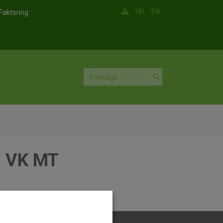
HR
EN
Faktoring
% VK MT