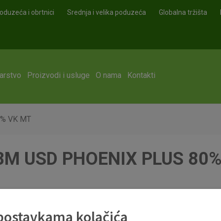
oduzeća i obrtnici
Srednja i velika poduzeća
Globalna tržišta
arstvo
Proizvodi i usluge
O nama
Kontakti
0% VK MT
18M USD PHOENIX PLUS 80
 postavkama kolačića