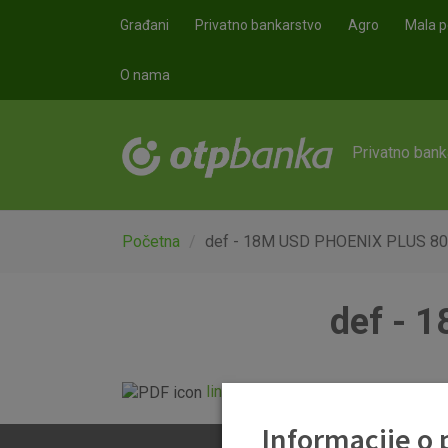
Skoči na glavni sadržaj
Građani
Privatno bankarstvo
Agro
Mala p
O nama
Privatno bank
Početna
def - 18M USD PHOENIX PLUS 8
def - 
linkclick.pdf
Informacije o