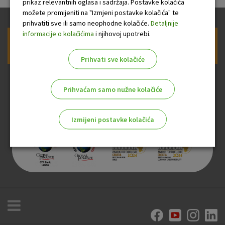
prikaz relevantnih oglasa i sadržaja. Postavke kolačića
možete promijeniti na "Izmjeni postavke kolačića" te
prihvatiti sve ili samo neophodne kolačiće.
Detaljnije
informacije o kolačićima
i njihovoj upotrebi.
Prijava na newsletter OTP banke
Prihvati sve kolačiće
Prihvaćam samo nužne kolačiće
Izmijeni postavke kolačića
Odaberite najbolju opciju za vas!
Marketinški kolačići
Analitički kolačići
Nužni kolačići